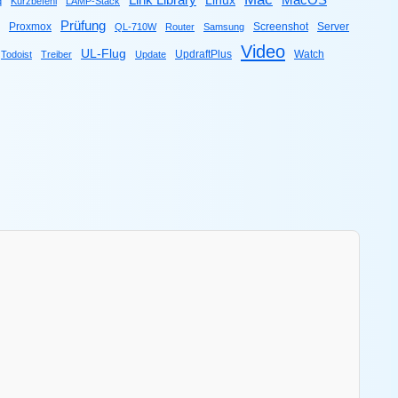
Link Library
MacOS
Linux
q
Kurzbefehl
LAMP-Stack
Prüfung
Proxmox
Screenshot
Server
QL-710W
Router
Samsung
Video
UL-Flug
UpdraftPlus
Watch
Todoist
Treiber
Update