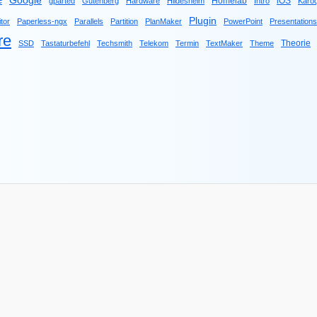
e
Google
Homelab
iOS
gparted
Gutenberg
Hardware
Hildesheim
Intro
Karo
Plugin
tor
Paperless-ngx
Parallels
Partition
PlanMaker
PowerPoint
Presentations
re
Theorie
SSD
Tastaturbefehl
Techsmith
Telekom
Termin
TextMaker
Theme