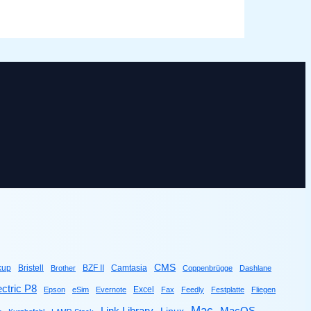
CMS
kup
Bristell
BZF II
Camtasia
Brother
Coppenbrügge
Dashlane
ctric P8
Excel
Epson
eSim
Evernote
Fax
Feedly
Festplatte
Fliegen
Mac