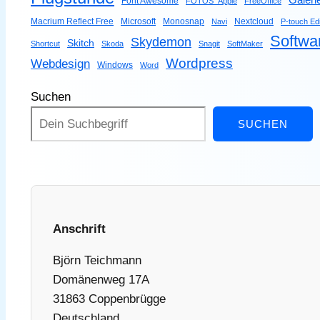
Galeri
Font Awesome
FOTOS_Apple
FreeOffice
Macrium Reflect Free
Microsoft
Monosnap
Nextcloud
Navi
P-touch Edi
Softwa
Skydemon
Skitch
Shortcut
Skoda
Snagit
SoftMaker
Wordpress
Webdesign
Windows
Word
Suchen
SUCHEN
Anschrift
Björn Teichmann
Domänenweg 17A
31863 Coppenbrügge
Deutschland