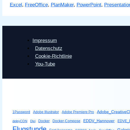
Excel
,
FreeOffice
,
PlanMaker
,
PowerPoint
,
Presentatio
Alternative
zu
Microsoft
Office
-
Impressum
>
Datenschutz
FreeOffice
Cookie-Richtlinie
You-Tube
Adobe_CreativeC
1Password
Adobe Illustrator
Adobe Premiere Pro
EDDV_Hannover
Docker
Docker-Compose
EDVE_B
deleyCON
Divi
Flugstunde