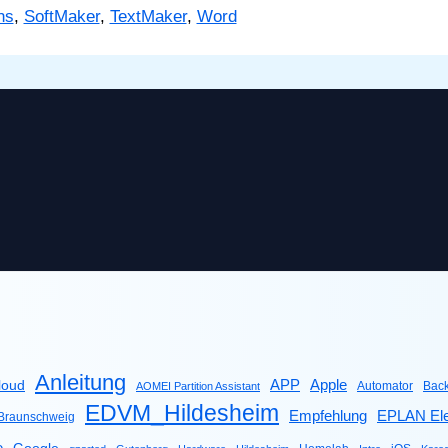
ns
,
SoftMaker
,
TextMaker
,
Word
Anleitung
Apple
APP
loud
Automator
Bac
AOMEI Partition Assistant
EDVM_Hildesheim
Empfehlung
EPLAN Ele
raunschweig