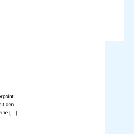
rpoint.
mit den
eine […]