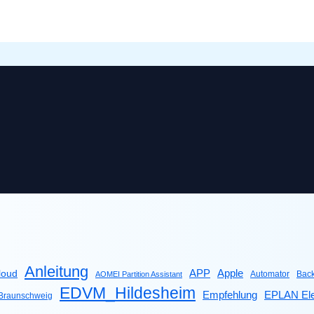
Anleitung
Apple
APP
loud
Automator
Bac
AOMEI Partition Assistant
EDVM_Hildesheim
Empfehlung
EPLAN Ele
raunschweig