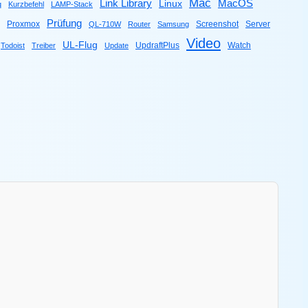
Mac
Link Library
MacOS
Linux
q
Kurzbefehl
LAMP-Stack
Prüfung
Proxmox
Screenshot
Server
QL-710W
Router
Samsung
Video
UL-Flug
UpdraftPlus
Watch
Todoist
Treiber
Update