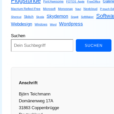
Flugstunde
Galeri
Font Awesome
FOTOS_Apple
FreeOffice
Macrium Reflect Free
Microsoft
Monosnap
Nextcloud
Navi
P-touch Edi
Softwa
Skydemon
Skitch
Shortcut
Skoda
Snagit
SoftMaker
Wordpress
Webdesign
Windows
Word
Suchen
SUCHEN
Anschrift
Björn Teichmann
Domänenweg 17A
31863 Coppenbrügge