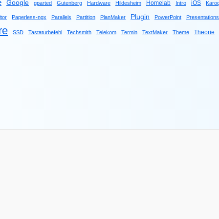
e
Google
Homelab
iOS
gparted
Gutenberg
Hardware
Hildesheim
Intro
Karo
Plugin
tor
Paperless-ngx
Parallels
Partition
PlanMaker
PowerPoint
Presentations
re
Theorie
SSD
Tastaturbefehl
Techsmith
Telekom
Termin
TextMaker
Theme