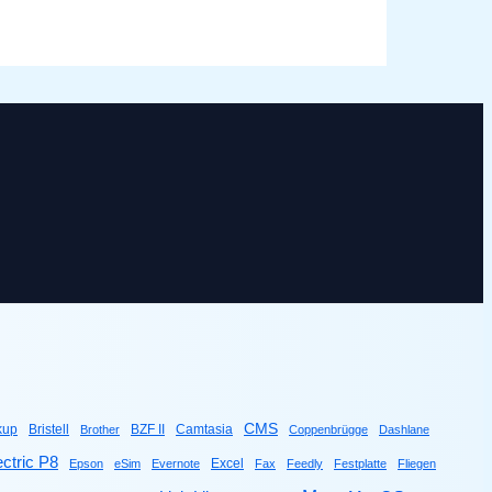
CMS
kup
Bristell
BZF II
Camtasia
Brother
Coppenbrügge
Dashlane
ctric P8
Excel
Epson
eSim
Evernote
Fax
Feedly
Festplatte
Fliegen