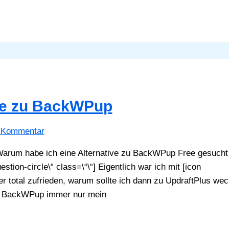
ive zu BackWPup
n Kommentar
Warum habe ich eine Alternative zu BackWPup Free gesucht
tion-circle\“ class=\“\“] Eigentlich war ich mit [icon
r total zufrieden, warum sollte ich dann zu UpdraftPlus we
von BackWPup immer nur mein