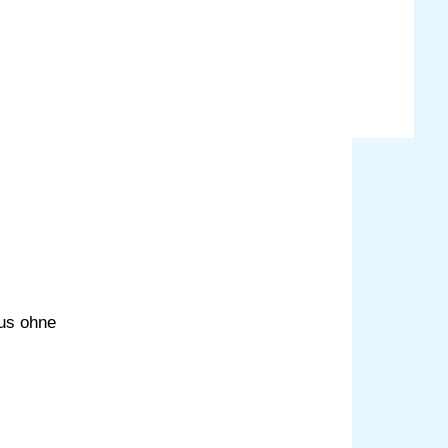
lus ohne
z