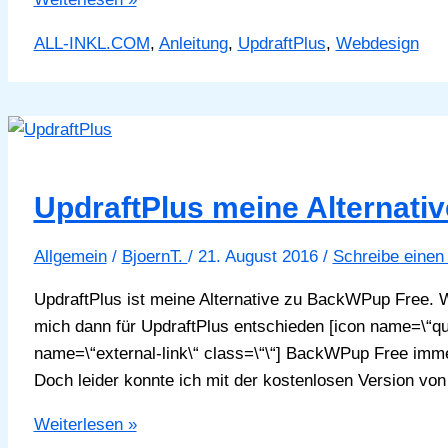
hatte
ALL-INKL.COM
,
Anleitung
,
UpdraftPlus
,
Webdesign
keine
Schreibrechte
UpdraftPlus meine Alternat
Allgemein
/
BjoernT.
/
21. August 2016
/
Schreibe eine
UpdraftPlus ist meine Alternative zu BackWPup Free. 
mich dann für UpdraftPlus entschieden [icon name=\“ques
name=\“external-link\“ class=\“\“] BackWPup Free imme
Doch leider konnte ich mit der kostenlosen Version 
UpdraftPlus
Weiterlesen »