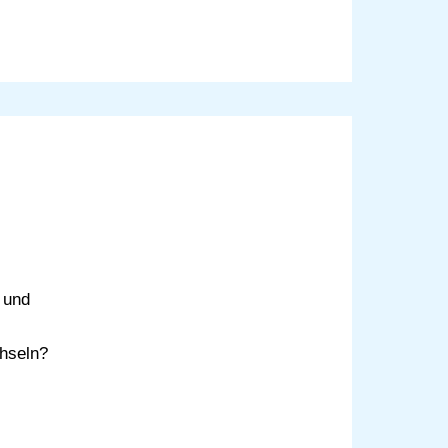
 und
chseln?