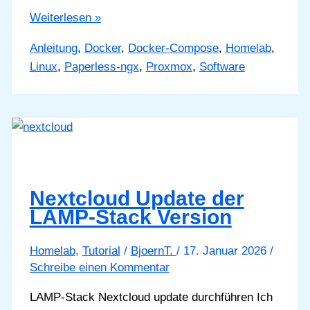
Paperless-
Weiterlesen »
ngx:
Anleitung
,
Docker
,
Docker-Compose
,
Homelab
,
Update
Linux
,
Paperless-ngx
,
Proxmox
,
Software
auf
neue
Version
durchführen
Nextcloud Update der
LAMP-Stack Version
Homelab
,
Tutorial
/
BjoernT.
/
17. Januar 2026
/
Schreibe einen Kommentar
LAMP-Stack Nextcloud update durchführen Ich