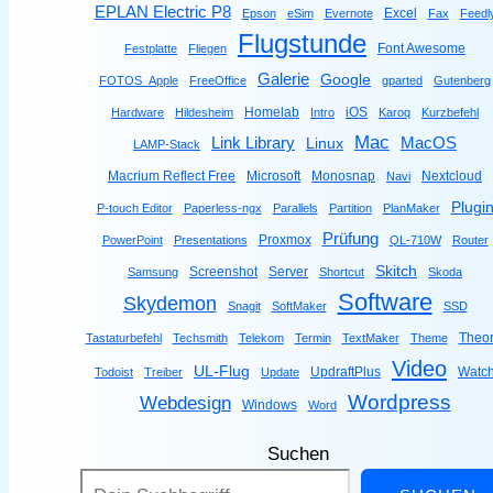
EPLAN Electric P8
Excel
Epson
eSim
Evernote
Fax
Feedl
Flugstunde
Font Awesome
Festplatte
Fliegen
Galerie
Google
FOTOS_Apple
FreeOffice
gparted
Gutenberg
Homelab
iOS
Hardware
Hildesheim
Intro
Karoq
Kurzbefehl
Mac
Link Library
MacOS
Linux
LAMP-Stack
Macrium Reflect Free
Microsoft
Monosnap
Nextcloud
Navi
Plugi
P-touch Editor
Paperless-ngx
Parallels
Partition
PlanMaker
Prüfung
Proxmox
PowerPoint
Presentations
QL-710W
Router
Skitch
Screenshot
Server
Samsung
Shortcut
Skoda
Software
Skydemon
Snagit
SoftMaker
SSD
Theor
Tastaturbefehl
Techsmith
Telekom
Termin
TextMaker
Theme
Video
UL-Flug
UpdraftPlus
Watc
Todoist
Treiber
Update
Wordpress
Webdesign
Windows
Word
Suchen