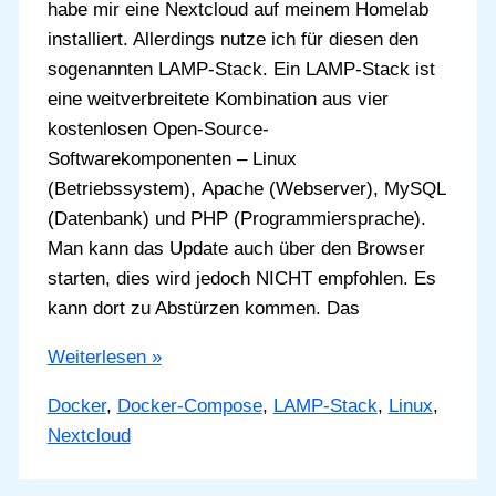
habe mir eine Nextcloud auf meinem Homelab
installiert. Allerdings nutze ich für diesen den
sogenannten LAMP-Stack. Ein LAMP-Stack ist
eine weitverbreitete Kombination aus vier
kostenlosen Open-Source-
Softwarekomponenten – Linux
(Betriebssystem), Apache (Webserver), MySQL
(Datenbank) und PHP (Programmiersprache).
Man kann das Update auch über den Browser
starten, dies wird jedoch NICHT empfohlen. Es
kann dort zu Abstürzen kommen. Das
Nextcloud
Weiterlesen »
Update
Docker
,
Docker-Compose
,
LAMP-Stack
,
Linux
,
der
Nextcloud
LAMP-
Stack