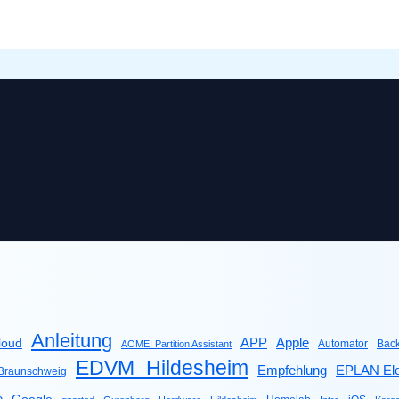
Anleitung
Apple
APP
loud
Automator
Bac
AOMEI Partition Assistant
EDVM_Hildesheim
Empfehlung
EPLAN Ele
raunschweig