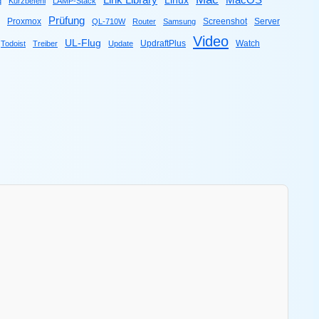
Link Library
MacOS
Linux
q
Kurzbefehl
LAMP-Stack
Prüfung
Proxmox
Screenshot
Server
QL-710W
Router
Samsung
Video
UL-Flug
UpdraftPlus
Watch
Todoist
Treiber
Update