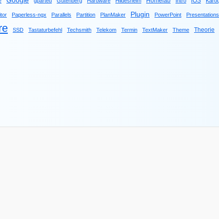
e
Google
Homelab
iOS
gparted
Gutenberg
Hardware
Hildesheim
Intro
Karo
Plugin
tor
Paperless-ngx
Parallels
Partition
PlanMaker
PowerPoint
Presentations
re
Theorie
SSD
Tastaturbefehl
Techsmith
Telekom
Termin
TextMaker
Theme