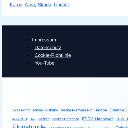
Karoq
,
Navi
,
Skoda
,
Update
Columbus
Navi
Update
Impressum
Datenschutz
Cookie-Richtlinie
You-Tube
Adobe_CreativeC
1Password
Adobe Illustrator
Adobe Premiere Pro
EDDV_Hannover
Docker
Docker-Compose
EDVE_B
deleyCON
Divi
Flugstunde