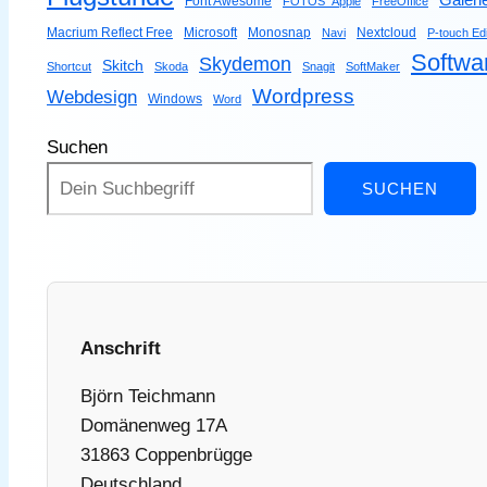
Galeri
Font Awesome
FOTOS_Apple
FreeOffice
Macrium Reflect Free
Microsoft
Monosnap
Nextcloud
Navi
P-touch Edi
Softwa
Skydemon
Skitch
Shortcut
Skoda
Snagit
SoftMaker
Wordpress
Webdesign
Windows
Word
Suchen
SUCHEN
Anschrift
Björn Teichmann
Domänenweg 17A
31863 Coppenbrügge
Deutschland