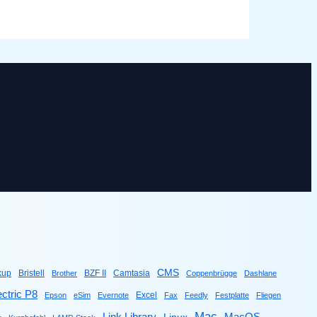
CMS
kup
Bristell
BZF II
Camtasia
Brother
Coppenbrügge
Dashlane
ctric P8
Excel
Epson
eSim
Evernote
Fax
Feedly
Festplatte
Fliegen
Mac