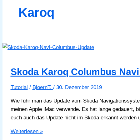
Karoq
Skoda Karoq Columbus Navi
Tutorial
/
BjoernT.
/
30. Dezember 2019
Wie führ man das Update vom Skoda Navigationssyst
meinen Apple iMac verwende. Es hat lange gedauert, b
euch auch das Update nicht im Skoda erkannt werden un
Skoda
Weiterlesen »
Karoq