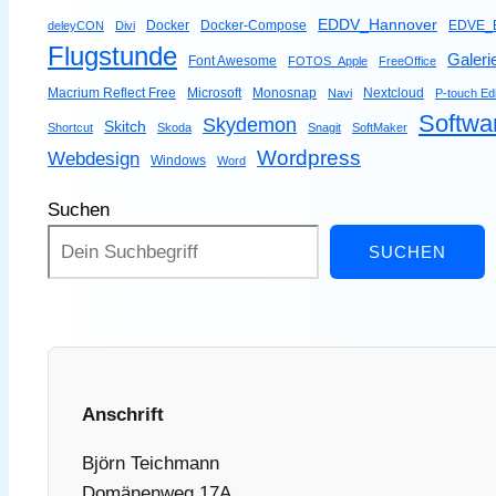
EDDV_Hannover
Docker
Docker-Compose
EDVE_B
deleyCON
Divi
Flugstunde
Galeri
Font Awesome
FOTOS_Apple
FreeOffice
Macrium Reflect Free
Microsoft
Monosnap
Nextcloud
Navi
P-touch Edi
Softwa
Skydemon
Skitch
Shortcut
Skoda
Snagit
SoftMaker
Wordpress
Webdesign
Windows
Word
Suchen
SUCHEN
Anschrift
Björn Teichmann
Domänenweg 17A