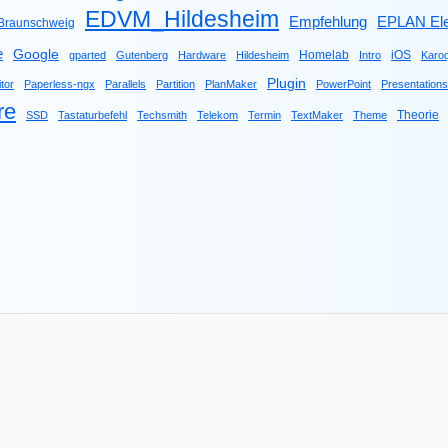
EDVM_Hildesheim
Empfehlung
EPLAN Ele
raunschweig
e
Google
Homelab
iOS
gparted
Gutenberg
Hardware
Hildesheim
Intro
Karo
Plugin
tor
Paperless-ngx
Parallels
Partition
PlanMaker
PowerPoint
Presentations
re
Theorie
SSD
Tastaturbefehl
Techsmith
Telekom
Termin
TextMaker
Theme