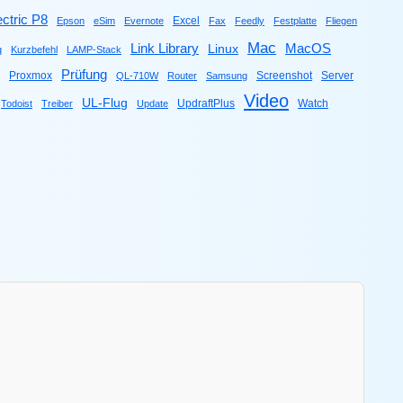
ctric P8
Excel
Epson
eSim
Evernote
Fax
Feedly
Festplatte
Fliegen
Mac
Link Library
MacOS
Linux
q
Kurzbefehl
LAMP-Stack
Prüfung
Proxmox
Screenshot
Server
QL-710W
Router
Samsung
Video
UL-Flug
UpdraftPlus
Watch
Todoist
Treiber
Update