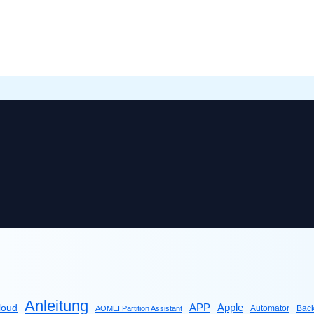
Anleitung
Apple
APP
loud
Automator
Bac
AOMEI Partition Assistant