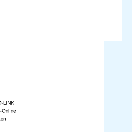
D-LINK
-Online
ten