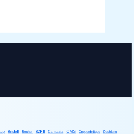
CMS
kup
Bristell
BZF II
Camtasia
Brother
Coppenbrügge
Dashlane