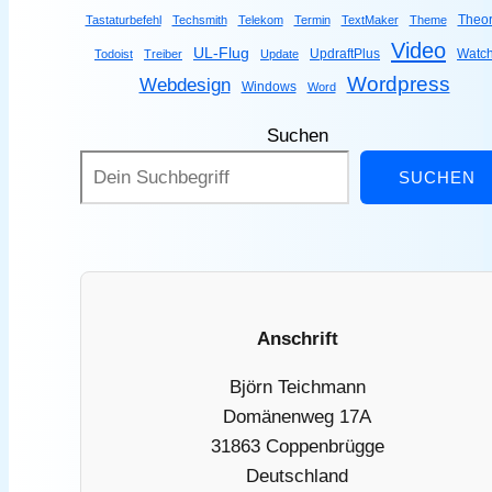
Theor
Tastaturbefehl
Techsmith
Telekom
Termin
TextMaker
Theme
Video
UL-Flug
UpdraftPlus
Watc
Todoist
Treiber
Update
Wordpress
Webdesign
Windows
Word
Suchen
SUCHEN
Anschrift
Björn Teichmann
Domänenweg 17A
31863 Coppenbrügge
Deutschland