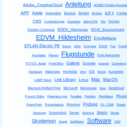
Anleitung
Adobe_CreativeCloud
AOMEI Partition Assista
Apple
APP
Automator
Backup
Bristell
BZF II
Camta
Brother
CMS
Docker
Coppenbrügge
Dashlane
deleyCON
Divi
EDDV_Hannover
Docker-Compose
EDVE_Braunschweig
EDVM_Hildesheim
Empfehlung
EPLAN Electric P8
Excel
Epson
eSim
Evernote
Fax
Feedl
Flugstunde
Font Awesome
Festplatte
Fliegen
Galerie
Google
FOTOS_Apple
FreeOffice
gparted
Gutenberg
Homelab
iOS
Hardware
Hildesheim
Intro
Karoq
Kurzbefehl
Mac
Link Library
MacOS
Linux
LAMP-Stack
Macrium Reflect Free
Microsoft
Monosnap
Nextcloud
Navi
Plugi
P-touch Editor
Paperless-ngx
Parallels
Partition
PlanMaker
Prüfung
Proxmox
PowerPoint
Presentations
QL-710W
Router
Skitch
Screenshot
Server
Samsung
Shortcut
Skoda
Software
Skydemon
Snagit
SoftMaker
SSD