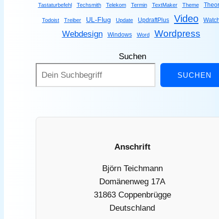
Theor
Tastaturbefehl
Techsmith
Telekom
Termin
TextMaker
Theme
Video
UL-Flug
UpdraftPlus
Watc
Todoist
Treiber
Update
Wordpress
Webdesign
Windows
Word
Suchen
SUCHEN
Anschrift
Björn Teichmann
Domänenweg 17A
31863 Coppenbrügge
Deutschland