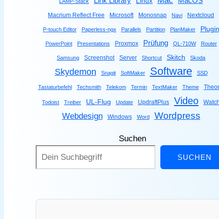
Link Library
MacOS
Linux
LAMP-Stack
Macrium Reflect Free
Microsoft
Monosnap
Nextcloud
Navi
Plugi
P-touch Editor
Paperless-ngx
Parallels
Partition
PlanMaker
Prüfung
Proxmox
PowerPoint
Presentations
QL-710W
Router
Skitch
Screenshot
Server
Samsung
Shortcut
Skoda
Software
Skydemon
Snagit
SoftMaker
SSD
Theor
Tastaturbefehl
Techsmith
Telekom
Termin
TextMaker
Theme
Video
UL-Flug
UpdraftPlus
Watc
Todoist
Treiber
Update
Wordpress
Webdesign
Windows
Word
Suchen
SUCHEN