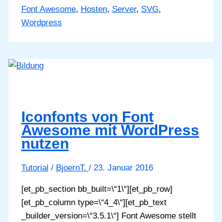
Awesome
Font Awesome
,
Hosten
,
Server
,
SVG
,
auf
Wordpress
eigenem
Server
hosten
Iconfonts von Font
Awesome mit WordPress
nutzen
Tutorial
/
BjoernT.
/
23. Januar 2016
[et_pb_section bb_built=\“1\“][et_pb_row]
[et_pb_column type=\“4_4\“][et_pb_text
_builder_version=\“3.5.1\“] Font Awesome stellt