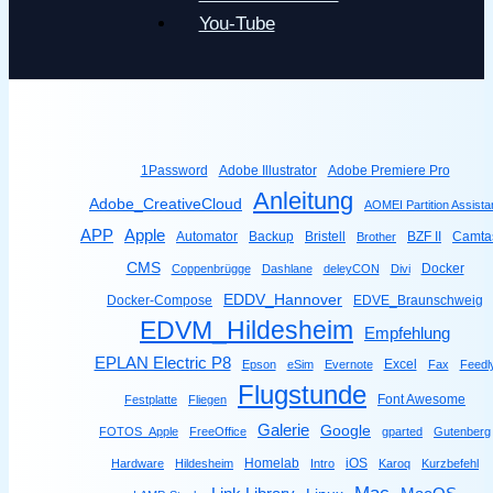
You-Tube
1Password
Adobe Illustrator
Adobe Premiere Pro
Anleitung
Adobe_CreativeCloud
AOMEI Partition Assista
Apple
APP
Automator
Backup
Bristell
BZF II
Camta
Brother
CMS
Docker
Coppenbrügge
Dashlane
deleyCON
Divi
EDDV_Hannover
Docker-Compose
EDVE_Braunschweig
EDVM_Hildesheim
Empfehlung
EPLAN Electric P8
Excel
Epson
eSim
Evernote
Fax
Feedl
Flugstunde
Font Awesome
Festplatte
Fliegen
Galerie
Google
FOTOS_Apple
FreeOffice
gparted
Gutenberg
Homelab
iOS
Hardware
Hildesheim
Intro
Karoq
Kurzbefehl
Mac