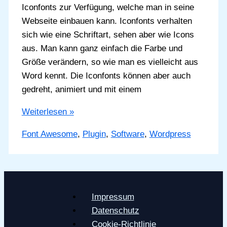
Iconfonts zur Verfügung, welche man in seine
Webseite einbauen kann. Iconfonts verhalten
sich wie eine Schriftart, sehen aber wie Icons
aus. Man kann ganz einfach die Farbe und
Größe verändern, so wie man es vielleicht aus
Word kennt. Die Iconfonts können aber auch
gedreht, animiert und mit einem
Iconfonts
Weiterlesen »
von
Font Awesome
,
Plugin
,
Software
,
Wordpress
Font
Awesome
mit
WordPress
nutzen
Impressum
Datenschutz
Cookie-Richtlinie