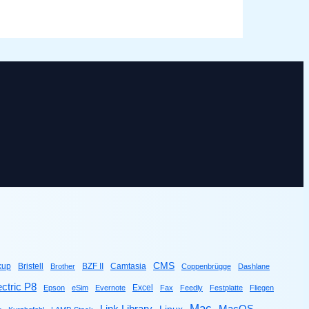
CMS
kup
Bristell
BZF II
Camtasia
Brother
Coppenbrügge
Dashlane
ctric P8
Excel
Epson
eSim
Evernote
Fax
Feedly
Festplatte
Fliegen
Mac