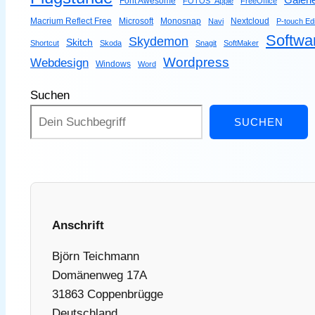
Galeri
Font Awesome
FOTOS_Apple
FreeOffice
Macrium Reflect Free
Microsoft
Monosnap
Nextcloud
Navi
P-touch Edi
Softwa
Skydemon
Skitch
Shortcut
Skoda
Snagit
SoftMaker
Wordpress
Webdesign
Windows
Word
Suchen
SUCHEN
Anschrift
Björn Teichmann
Domänenweg 17A
31863 Coppenbrügge
Deutschland