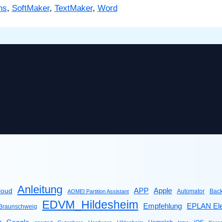
ns
,
SoftMaker
,
TextMaker
,
Word
Anleitung
Apple
APP
loud
Automator
Bac
AOMEI Partition Assistant
EDVM_Hildesheim
Empfehlung
EPLAN Ele
raunschweig