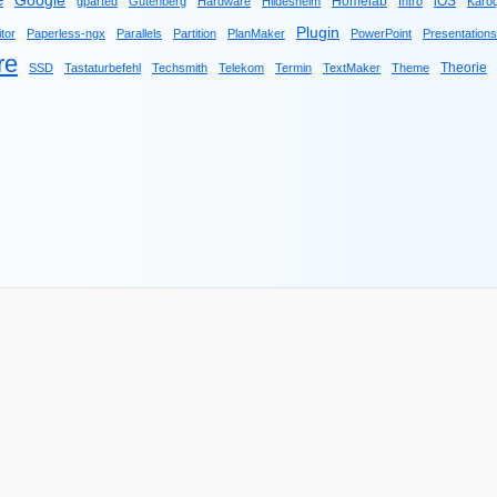
e
Google
Homelab
iOS
gparted
Gutenberg
Hardware
Hildesheim
Intro
Karo
Plugin
tor
Paperless-ngx
Parallels
Partition
PlanMaker
PowerPoint
Presentations
re
Theorie
SSD
Tastaturbefehl
Techsmith
Telekom
Termin
TextMaker
Theme