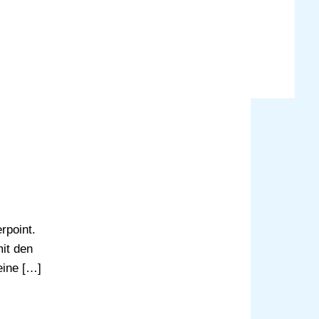
rpoint.
mit den
eine […]