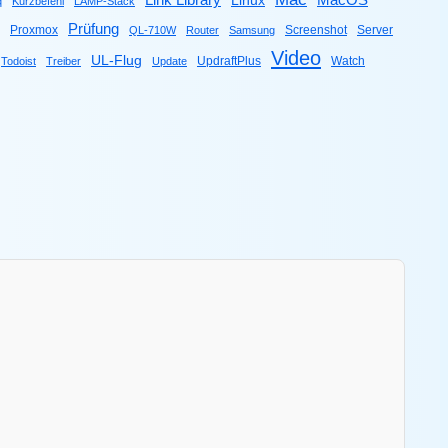
Link Library
MacOS
Linux
q
Kurzbefehl
LAMP-Stack
Prüfung
Proxmox
Screenshot
Server
QL-710W
Router
Samsung
Video
UL-Flug
UpdraftPlus
Watch
Todoist
Treiber
Update