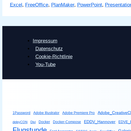
Excel
,
FreeOffice
,
PlanMaker
,
PowerPoint
,
Presentatio
Alternative
zu
Microsoft
Office
-
Impressum
>
Datenschutz
FreeOffice
Cookie-Richtlinie
You-Tube
Adobe_CreativeC
1Password
Adobe Illustrator
Adobe Premiere Pro
EDDV_Hannover
Docker
Docker-Compose
EDVE_B
deleyCON
Divi
Flugstunde