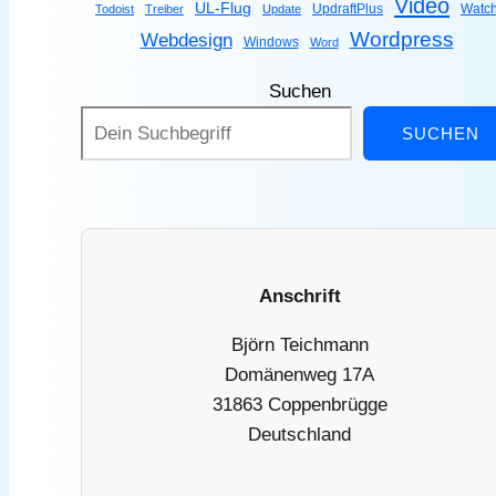
Video
UL-Flug
UpdraftPlus
Watc
Todoist
Treiber
Update
Wordpress
Webdesign
Windows
Word
Suchen
SUCHEN
Anschrift
Björn Teichmann
Domänenweg 17A
31863 Coppenbrügge
Deutschland