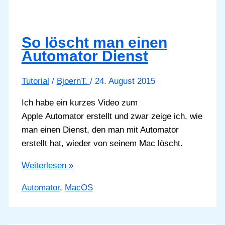
OK
GOOGLE
aufgelistet
So löscht man einen
Automator Dienst
Tutorial
/
BjoernT.
/
24. August 2015
Ich habe ein kurzes Video zum
Apple Automator erstellt und zwar zeige ich, wie
man einen Dienst, den man mit Automator
erstellt hat, wieder von seinem Mac löscht.
So
Weiterlesen »
löscht
Automator
,
MacOS
man
einen
Automator