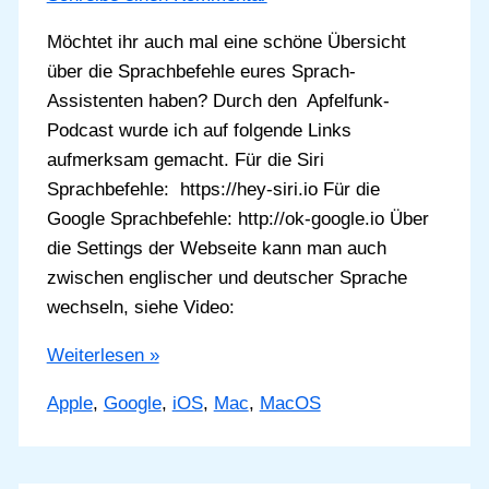
Möchtet ihr auch mal eine schöne Übersicht
über die Sprachbefehle eures Sprach-
Assistenten haben? Durch den Apfelfunk-
Podcast wurde ich auf folgende Links
aufmerksam gemacht. Für die Siri
Sprachbefehle: https://hey-siri.io Für die
Google Sprachbefehle: http://ok-google.io Über
die Settings der Webseite kann man auch
zwischen englischer und deutscher Sprache
wechseln, siehe Video:
Sprachbefehle
Weiterlesen »
für
Apple
,
Google
,
iOS
,
Mac
,
MacOS
Apple
Siri
und