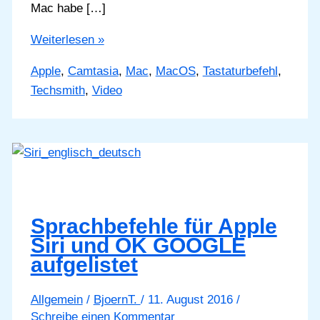
Mac habe […]
Camtasia
Weiterlesen »
automatisch
Apple
,
Camtasia
,
Mac
,
MacOS
,
Tastaturbefehl
,
Tastaturbefehle
Techsmith
,
Video
aufnehmen
am
Apple
Mac
Sprachbefehle für Apple
Siri und OK GOOGLE
aufgelistet
Allgemein
/
BjoernT.
/
11. August 2016
/
Schreibe einen Kommentar