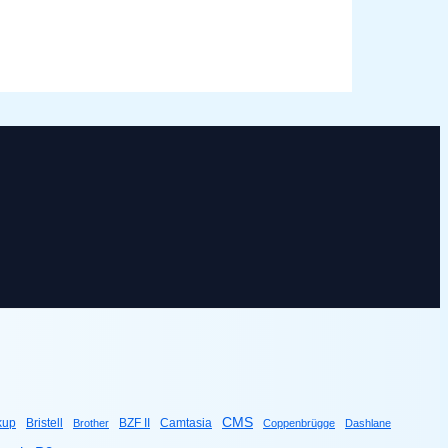
CMS
kup
Bristell
BZF II
Camtasia
Brother
Coppenbrügge
Dashlane