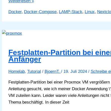
Nextcloud
Weiterlesen »
Update
Docker
,
Docker-Compose
,
LAMP-Stack
,
Linux
,
Nextcl
der
LAMP-
Stack
Version
Festplatten-Partition bei ei
Anfänger
Homelab
,
Tutorial
/
BjoernT.
/
19. Juli 2024
/
Schreibe 
Festplatten-Partition bei einer Proxmox VM vergrößern
Anleitung gesucht, wie ich meiner Docker Anwendung \
VM zuteilen kann. Leider waren viele Anleitungen nicht
Thema beschäftigt. In dieser Zeit