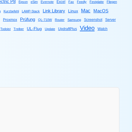
ctric P8
Excel
Epson
eSim
Evernote
Fax
Feedly
Festplatte
Fliegen
Mac
Link Library
MacOS
Linux
q
Kurzbefehl
LAMP-Stack
Prüfung
Proxmox
Screenshot
Server
QL-710W
Router
Samsung
Video
UL-Flug
UpdraftPlus
Watch
Todoist
Treiber
Update