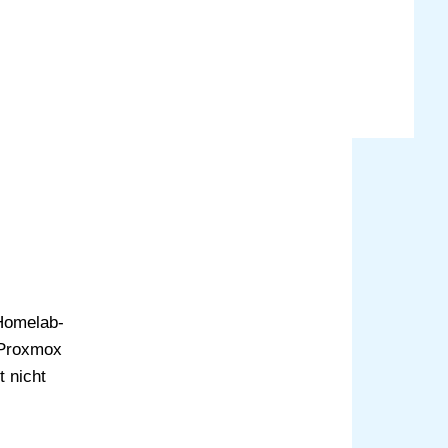
 Homelab-
t Proxmox
t nicht