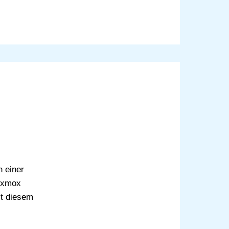
h einer
roxmox
it diesem