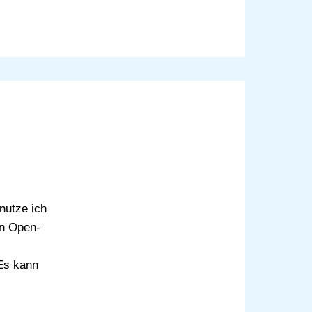
nutze ich
en Open-
Es kann