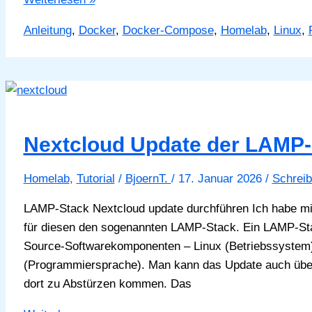
ngx:
Anleitung
,
Docker
,
Docker-Compose
,
Homelab
,
Linux
,
Update
auf
neue
Version
durchführen
Nextcloud Update der LAMP-
Homelab
,
Tutorial
/
BjoernT.
/
17. Januar 2026
/
Schrei
LAMP-Stack Nextcloud update durchführen Ich habe mir 
für diesen den sogenannten LAMP-Stack. Ein LAMP-Stac
Source-Softwarekomponenten – Linux (Betriebssyste
(Programmiersprache). Man kann das Update auch über
dort zu Abstürzen kommen. Das