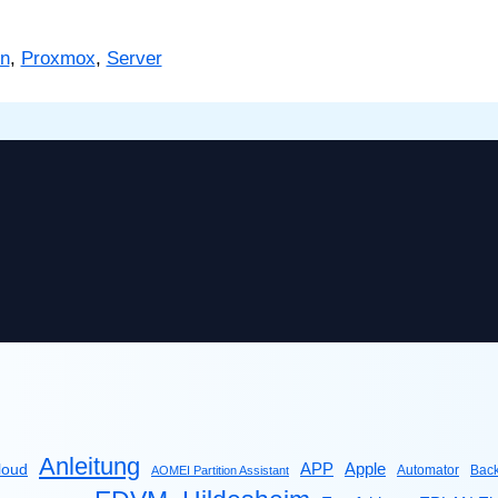
on
,
Proxmox
,
Server
Anleitung
Apple
APP
loud
Automator
Bac
AOMEI Partition Assistant