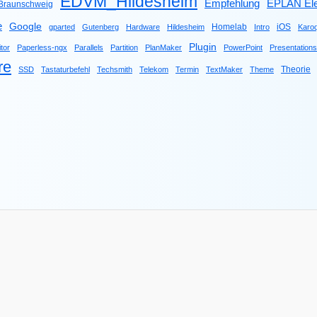
EDVM_Hildesheim
Empfehlung
EPLAN Ele
raunschweig
e
Google
Homelab
iOS
gparted
Gutenberg
Hardware
Hildesheim
Intro
Karo
Plugin
tor
Paperless-ngx
Parallels
Partition
PlanMaker
PowerPoint
Presentations
re
Theorie
SSD
Tastaturbefehl
Techsmith
Telekom
Termin
TextMaker
Theme