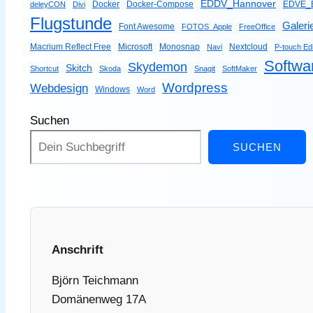
EDDV_Hannover
Docker
Docker-Compose
EDVE_B
deleyCON
Divi
Flugstunde
Galeri
Font Awesome
FOTOS_Apple
FreeOffice
Macrium Reflect Free
Microsoft
Monosnap
Nextcloud
Navi
P-touch Edi
Softwa
Skydemon
Skitch
Shortcut
Skoda
Snagit
SoftMaker
Wordpress
Webdesign
Windows
Word
Suchen
SUCHEN
Anschrift
Björn Teichmann
Domänenweg 17A