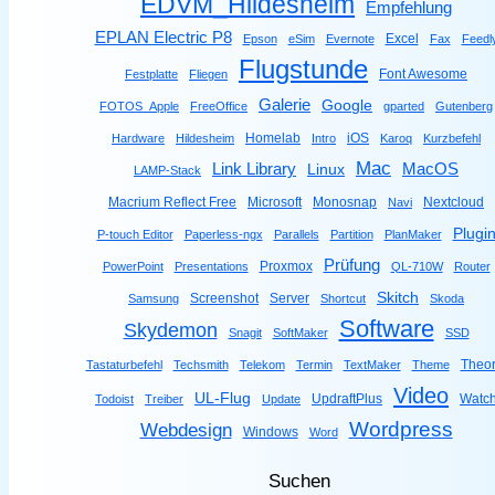
EDVM_Hildesheim
Empfehlung
EPLAN Electric P8
Excel
Epson
eSim
Evernote
Fax
Feedl
Flugstunde
Font Awesome
Festplatte
Fliegen
Galerie
Google
FOTOS_Apple
FreeOffice
gparted
Gutenberg
Homelab
iOS
Hardware
Hildesheim
Intro
Karoq
Kurzbefehl
Mac
Link Library
MacOS
Linux
LAMP-Stack
Macrium Reflect Free
Microsoft
Monosnap
Nextcloud
Navi
Plugi
P-touch Editor
Paperless-ngx
Parallels
Partition
PlanMaker
Prüfung
Proxmox
PowerPoint
Presentations
QL-710W
Router
Skitch
Screenshot
Server
Samsung
Shortcut
Skoda
Software
Skydemon
Snagit
SoftMaker
SSD
Theor
Tastaturbefehl
Techsmith
Telekom
Termin
TextMaker
Theme
Video
UL-Flug
UpdraftPlus
Watc
Todoist
Treiber
Update
Wordpress
Webdesign
Windows
Word
Suchen