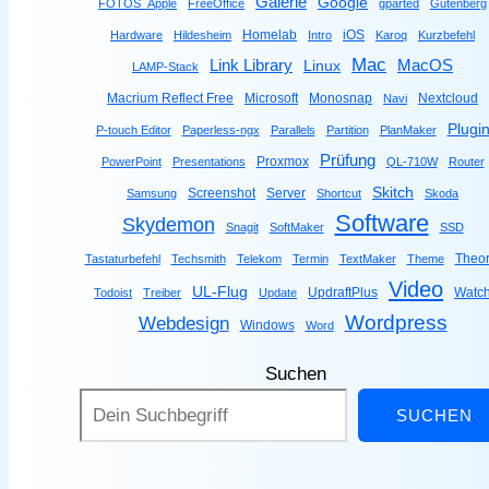
Galerie
Google
FOTOS_Apple
FreeOffice
gparted
Gutenberg
Homelab
iOS
Hardware
Hildesheim
Intro
Karoq
Kurzbefehl
Mac
Link Library
MacOS
Linux
LAMP-Stack
Macrium Reflect Free
Microsoft
Monosnap
Nextcloud
Navi
Plugi
P-touch Editor
Paperless-ngx
Parallels
Partition
PlanMaker
Prüfung
Proxmox
PowerPoint
Presentations
QL-710W
Router
Skitch
Screenshot
Server
Samsung
Shortcut
Skoda
Software
Skydemon
Snagit
SoftMaker
SSD
Theor
Tastaturbefehl
Techsmith
Telekom
Termin
TextMaker
Theme
Video
UL-Flug
UpdraftPlus
Watc
Todoist
Treiber
Update
Wordpress
Webdesign
Windows
Word
Suchen
SUCHEN