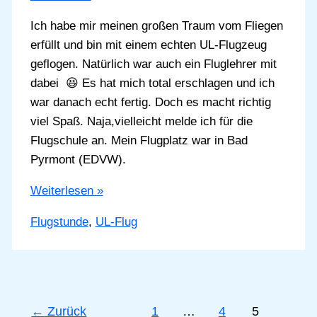
Ich habe mir meinen großen Traum vom Fliegen
erfüllt und bin mit einem echten UL-Flugzeug
geflogen. Natürlich war auch ein Fluglehrer mit
dabei 😆 Es hat mich total erschlagen und ich
war danach echt fertig. Doch es macht richtig
viel Spaß. Naja,vielleicht melde ich für die
Flugschule an. Mein Flugplatz war in Bad
Pyrmont (EDVW).
Als
Weiterlesen »
Pilotenschüler
Flugstunde
,
UL-Flug
mit
UL-
Flieger
unterwegs
←
Zurück
1
…
4
5