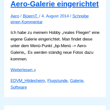
Aero-Galerie eingerichtet
Aero
/
BjoernT.
/
4. August 2014
/
Schreibe
einen Kommentar
Ich habe zu meinem Hobby „reales Fliegen“ eine
eigene Galerie eingerichtet. Man findet diese
unter dem Menü-Punkt „bp-Menü -> Aero-
Galerie„. Es werden ständig neue Fotos dazu
kommen.
Aero-
Weiterlesen »
Galerie
EDVM_Hildesheim
,
Flugstunde
,
Galerie
,
eingerichtet
Software