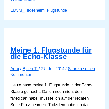
2.
EDVM_Hildesheim
,
Flugstunde
Flugstunde
mit
der
Aquila
und
Andreas
Meine 1. Flugstunde für
die Echo-Klasse
Aero
/
BjoernT.
/
27. Juli 2014
/
Schreibe einen
Kommentar
Heute habe meine 1. Flugstunde in der Echo-
Klasse gemacht. Da ich noch nicht den
“Medical” habe, musste ich auf der rechten
Seite Platz nehmen. Trotzdem habe ich das