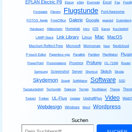
EPLAN Electric P8
Excel
Epson
eSim
Evernote
Fax
Feedl
Flugstunde
Font Awesome
Festplatte
Fliegen
Galerie
Google
FOTOS_Apple
FreeOffice
gparted
Gutenberg
Homelab
iOS
Hardware
Hildesheim
Intro
Karoq
Kurzbefehl
Mac
Link Library
MacOS
Linux
LAMP-Stack
Macrium Reflect Free
Microsoft
Monosnap
Nextcloud
Navi
Plugi
P-touch Editor
Paperless-ngx
Parallels
Partition
PlanMaker
Prüfung
Proxmox
PowerPoint
Presentations
QL-710W
Router
Skitch
Screenshot
Server
Samsung
Shortcut
Skoda
Software
Skydemon
Snagit
SoftMaker
SSD
Theor
Tastaturbefehl
Techsmith
Telekom
Termin
TextMaker
Theme
Video
UL-Flug
UpdraftPlus
Watc
Todoist
Treiber
Update
Wordpress
Webdesign
Windows
Word
Suchen
SUCHEN