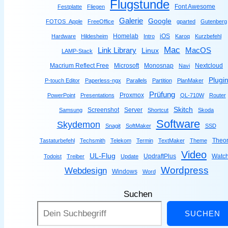
Flugstunde
Font Awesome
Festplatte
Fliegen
Galerie
Google
FOTOS_Apple
FreeOffice
gparted
Gutenberg
Homelab
iOS
Hardware
Hildesheim
Intro
Karoq
Kurzbefehl
Mac
Link Library
MacOS
Linux
LAMP-Stack
Macrium Reflect Free
Microsoft
Monosnap
Nextcloud
Navi
Plugi
P-touch Editor
Paperless-ngx
Parallels
Partition
PlanMaker
Prüfung
Proxmox
PowerPoint
Presentations
QL-710W
Router
Skitch
Screenshot
Server
Samsung
Shortcut
Skoda
Software
Skydemon
Snagit
SoftMaker
SSD
Theor
Tastaturbefehl
Techsmith
Telekom
Termin
TextMaker
Theme
Video
UL-Flug
UpdraftPlus
Watc
Todoist
Treiber
Update
Wordpress
Webdesign
Windows
Word
Suchen
SUCHEN