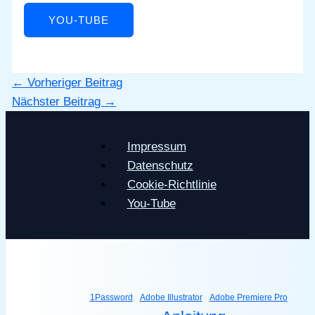
YOU-TUBE
←
Vorheriger Beitrag
Nächster Beitrag
→
Impressum
Datenschutz
Cookie-Richtlinie
You-Tube
1Password
Adobe Illustrator
Adobe Premiere Pro