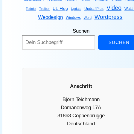
Video
UL-Flug
UpdraftPlus
Watc
Todoist
Treiber
Update
Wordpress
Webdesign
Windows
Word
Suchen
SUCHEN
Anschrift
Björn Teichmann
Domänenweg 17A
31863 Coppenbrügge
Deutschland