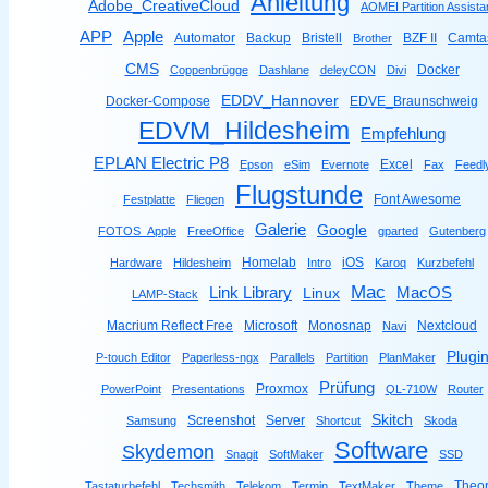
Anleitung
Adobe_CreativeCloud
AOMEI Partition Assista
Apple
APP
Automator
Backup
Bristell
BZF II
Camta
Brother
CMS
Docker
Coppenbrügge
Dashlane
deleyCON
Divi
EDDV_Hannover
Docker-Compose
EDVE_Braunschweig
EDVM_Hildesheim
Empfehlung
EPLAN Electric P8
Excel
Epson
eSim
Evernote
Fax
Feedl
Flugstunde
Font Awesome
Festplatte
Fliegen
Galerie
Google
FOTOS_Apple
FreeOffice
gparted
Gutenberg
Homelab
iOS
Hardware
Hildesheim
Intro
Karoq
Kurzbefehl
Mac
Link Library
MacOS
Linux
LAMP-Stack
Macrium Reflect Free
Microsoft
Monosnap
Nextcloud
Navi
Plugi
P-touch Editor
Paperless-ngx
Parallels
Partition
PlanMaker
Prüfung
Proxmox
PowerPoint
Presentations
QL-710W
Router
Skitch
Screenshot
Server
Samsung
Shortcut
Skoda
Software
Skydemon
Snagit
SoftMaker
SSD
Theor
Tastaturbefehl
Techsmith
Telekom
Termin
TextMaker
Theme