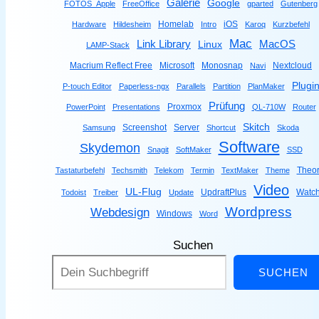
Galerie
Google
FOTOS_Apple
FreeOffice
gparted
Gutenberg
Homelab
iOS
Hardware
Hildesheim
Intro
Karoq
Kurzbefehl
Mac
Link Library
MacOS
Linux
LAMP-Stack
Macrium Reflect Free
Microsoft
Monosnap
Nextcloud
Navi
Plugi
P-touch Editor
Paperless-ngx
Parallels
Partition
PlanMaker
Prüfung
Proxmox
PowerPoint
Presentations
QL-710W
Router
Skitch
Screenshot
Server
Samsung
Shortcut
Skoda
Software
Skydemon
Snagit
SoftMaker
SSD
Theor
Tastaturbefehl
Techsmith
Telekom
Termin
TextMaker
Theme
Video
UL-Flug
UpdraftPlus
Watc
Todoist
Treiber
Update
Wordpress
Webdesign
Windows
Word
Suchen
SUCHEN