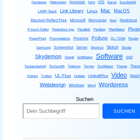
Homelab
iOS
Hardware
Hildesheim
Intro
Karoq
Kurzbefehl
Mac
Link Library
MacOS
Linux
LAMP-Stack
Macrium Reflect Free
Microsoft
Monosnap
Nextcloud
Navi
Plugi
P-touch Editor
Paperless-ngx
Parallels
Partition
PlanMaker
Prüfung
Proxmox
PowerPoint
Presentations
QL-710W
Router
Skitch
Screenshot
Server
Samsung
Shortcut
Skoda
Software
Skydemon
Snagit
SoftMaker
SSD
Theor
Tastaturbefehl
Techsmith
Telekom
Termin
TextMaker
Theme
Video
UL-Flug
UpdraftPlus
Watc
Todoist
Treiber
Update
Wordpress
Webdesign
Windows
Word
Suchen
SUCHEN