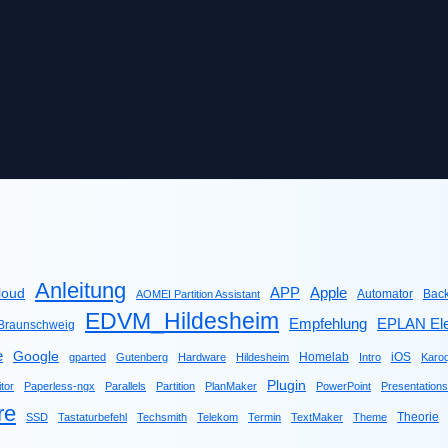
Anleitung
Apple
APP
loud
Automator
Bac
AOMEI Partition Assistant
EDVM_Hildesheim
Empfehlung
EPLAN Ele
raunschweig
e
Google
Homelab
iOS
gparted
Gutenberg
Hardware
Hildesheim
Intro
Karo
Plugin
tor
Paperless-ngx
Parallels
Partition
PlanMaker
PowerPoint
Presentations
re
Theorie
SSD
Tastaturbefehl
Techsmith
Telekom
Termin
TextMaker
Theme