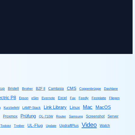
CMS
kup
Bristell
BZF II
Camtasia
Brother
Coppenbrügge
Dashlane
ctric P8
Excel
Epson
eSim
Evernote
Fax
Feedly
Festplatte
Fliegen
Mac
Link Library
MacOS
Linux
q
Kurzbefehl
LAMP-Stack
Prüfung
Proxmox
Screenshot
Server
QL-710W
Router
Samsung
Video
UL-Flug
UpdraftPlus
Watch
Todoist
Treiber
Update