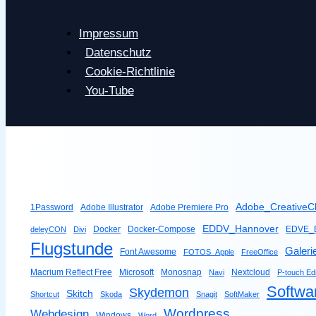
Impressum
Datenschutz
Cookie-Richtlinie
You-Tube
Adobe_CreativeC
1Password
Adobe Illustrator
Adobe Premiere Pro
EDDV_Hannover
Docker
Docker-Compose
EDVE_B
deleyCON
Divi
Flugstunde
Galeri
Font Awesome
FOTOS_Apple
FreeOffice
Macrium Reflect Free
Microsoft
Monosnap
Nextcloud
Navi
P-touch Edi
Softwa
Skydemon
Skitch
Shortcut
Skoda
Snagit
SoftMaker
Wordpress
Webdesign
Windows
Word