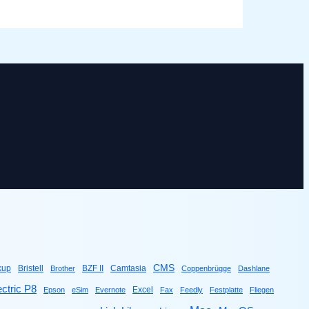
CMS
kup
Bristell
BZF II
Camtasia
Brother
Coppenbrügge
Dashlane
ctric P8
Excel
Epson
eSim
Evernote
Fax
Feedly
Festplatte
Fliegen