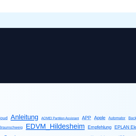
Anleitung
Apple
APP
loud
Automator
Bac
AOMEI Partition Assistant
EDVM_Hildesheim
Empfehlung
EPLAN Ele
raunschweig