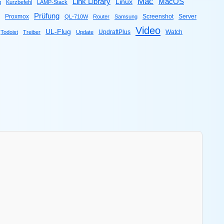
Mac
Link Library
MacOS
Linux
q
Kurzbefehl
LAMP-Stack
Prüfung
Proxmox
Screenshot
Server
QL-710W
Router
Samsung
Video
UL-Flug
UpdraftPlus
Watch
Todoist
Treiber
Update