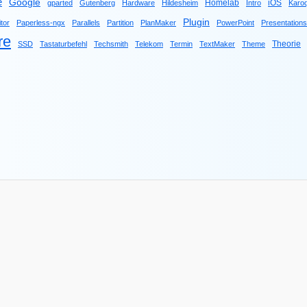
e
Google
Homelab
iOS
gparted
Gutenberg
Hardware
Hildesheim
Intro
Karo
Plugin
tor
Paperless-ngx
Parallels
Partition
PlanMaker
PowerPoint
Presentations
re
Theorie
SSD
Tastaturbefehl
Techsmith
Telekom
Termin
TextMaker
Theme