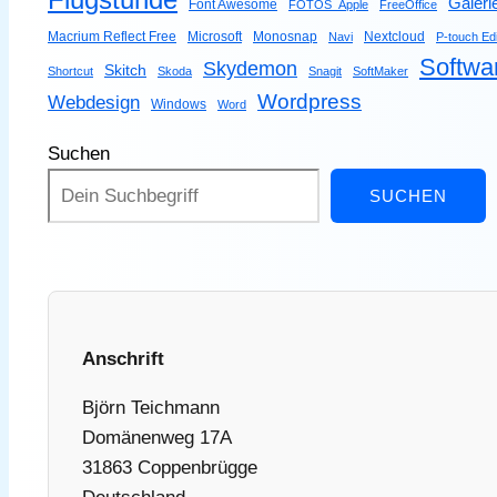
Galeri
Font Awesome
FOTOS_Apple
FreeOffice
Macrium Reflect Free
Microsoft
Monosnap
Nextcloud
Navi
P-touch Edi
Softwa
Skydemon
Skitch
Shortcut
Skoda
Snagit
SoftMaker
Wordpress
Webdesign
Windows
Word
Suchen
SUCHEN
Anschrift
Björn Teichmann
Domänenweg 17A
31863 Coppenbrügge