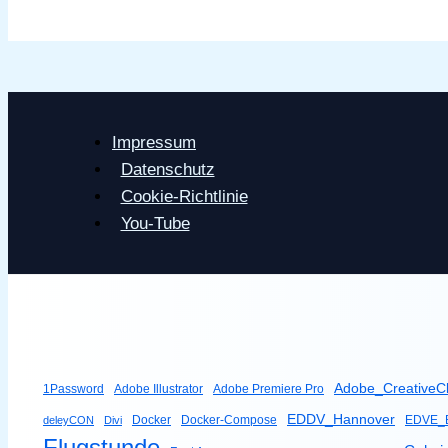
Impressum
Datenschutz
Cookie-Richtlinie
You-Tube
Adobe_CreativeC
1Password
Adobe Illustrator
Adobe Premiere Pro
EDDV_Hannover
Docker
Docker-Compose
EDVE_B
deleyCON
Divi
Flugstunde