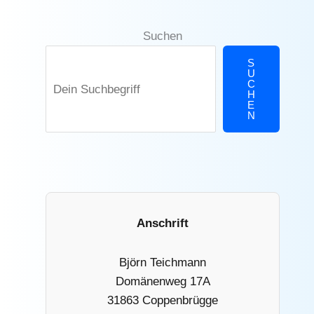
Suchen
S
U
C
H
E
N
Anschrift
Björn Teichmann
Domänenweg 17A
31863 Coppenbrügge