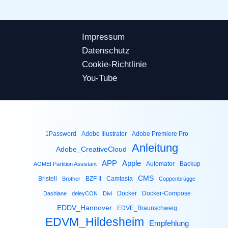
Impressum
Datenschutz
Cookie-Richtlinie
You-Tube
1Password
Adobe Illustrator
Adobe Premiere Pro
Anleitung
Adobe_CreativeCloud
Apple
APP
Automator
Backup
AOMEI Partition Assistant
CMS
Bristell
BZF II
Camtasia
Brother
Coppenbrügge
Docker
Docker-Compose
Dashlane
deleyCON
Divi
EDDV_Hannover
EDVE_Braunschweig
EDVM_Hildesheim
Empfehlung