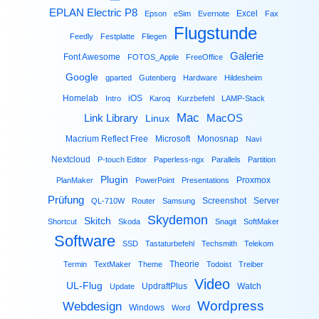
EPLAN Electric P8
Excel
Epson
eSim
Evernote
Fax
Flugstunde
Feedly
Festplatte
Fliegen
Galerie
Font Awesome
FOTOS_Apple
FreeOffice
Google
gparted
Gutenberg
Hardware
Hildesheim
Homelab
iOS
Intro
Karoq
Kurzbefehl
LAMP-Stack
Mac
Link Library
MacOS
Linux
Macrium Reflect Free
Microsoft
Monosnap
Navi
Nextcloud
P-touch Editor
Paperless-ngx
Parallels
Partition
Plugin
Proxmox
PlanMaker
PowerPoint
Presentations
Prüfung
Screenshot
Server
QL-710W
Router
Samsung
Skydemon
Skitch
Shortcut
Skoda
Snagit
SoftMaker
Software
SSD
Tastaturbefehl
Techsmith
Telekom
Theorie
Termin
TextMaker
Theme
Todoist
Treiber
Video
UL-Flug
UpdraftPlus
Watch
Update
Wordpress
Webdesign
Windows
Word