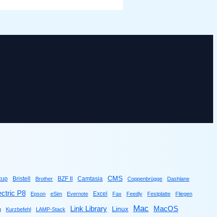
CMS
kup
Bristell
BZF II
Camtasia
Brother
Coppenbrügge
Dashlane
ctric P8
Excel
Epson
eSim
Evernote
Fax
Feedly
Festplatte
Fliegen
Mac
Link Library
MacOS
Linux
q
Kurzbefehl
LAMP-Stack