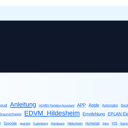
Anleitung
Apple
APP
loud
Automator
Bac
AOMEI Partition Assistant
EDVM_Hildesheim
Empfehlung
EPLAN Ele
raunschweig
e
Google
Homelab
iOS
gparted
Gutenberg
Hardware
Hildesheim
Intro
Karo