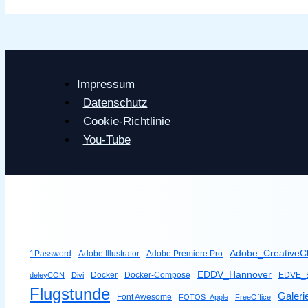
Impressum
Datenschutz
Cookie-Richtlinie
You-Tube
Adobe_CreativeC
1Password
Adobe Illustrator
Adobe Premiere Pro
EDDV_Hannover
Docker
Docker-Compose
EDVE_B
deleyCON
Divi
Flugstunde
Galeri
Font Awesome
FOTOS_Apple
FreeOffice