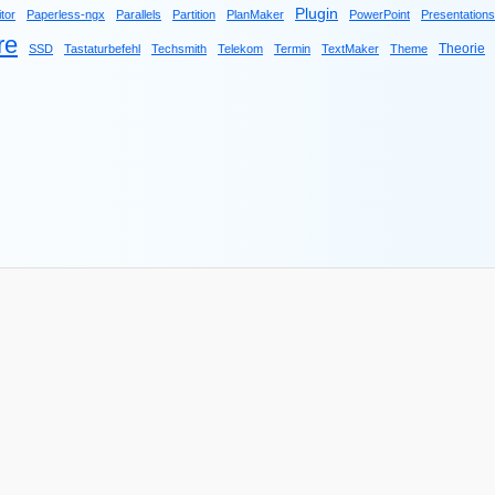
Plugin
tor
Paperless-ngx
Parallels
Partition
PlanMaker
PowerPoint
Presentations
re
Theorie
SSD
Tastaturbefehl
Techsmith
Telekom
Termin
TextMaker
Theme