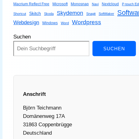
Macrium Reflect Free
Microsoft
Monosnap
Nextcloud
Navi
P-touch Edi
Softwa
Skydemon
Skitch
Shortcut
Skoda
Snagit
SoftMaker
Wordpress
Webdesign
Windows
Word
Suchen
SUCHEN
Anschrift
Björn Teichmann
Domänenweg 17A
31863 Coppenbrügge
Deutschland