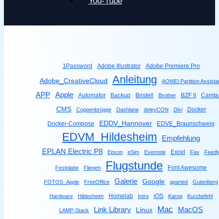
You-Tube
1Password
Adobe Illustrator
Adobe Premiere Pro
Anleitung
Adobe_CreativeCloud
AOMEI Partition Assista
Apple
APP
Automator
Backup
Bristell
BZF II
Camta
Brother
CMS
Docker
Coppenbrügge
Dashlane
deleyCON
Divi
EDDV_Hannover
Docker-Compose
EDVE_Braunschweig
EDVM_Hildesheim
Empfehlung
EPLAN Electric P8
Excel
Epson
eSim
Evernote
Fax
Feedl
Flugstunde
Font Awesome
Festplatte
Fliegen
Galerie
Google
FOTOS_Apple
FreeOffice
gparted
Gutenberg
Homelab
iOS
Hardware
Hildesheim
Intro
Karoq
Kurzbefehl
Mac
Link Library
MacOS
Linux
LAMP-Stack