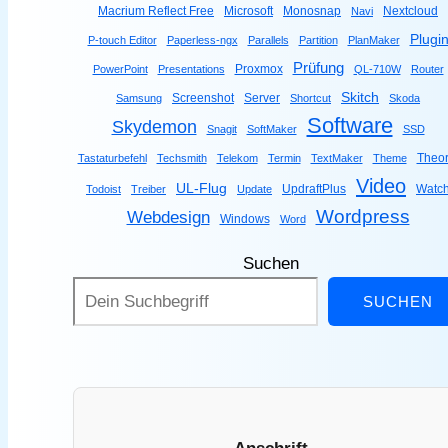
Macrium Reflect Free
Microsoft
Monosnap
Nextcloud
Navi
Plugi
P-touch Editor
Paperless-ngx
Parallels
Partition
PlanMaker
Prüfung
Proxmox
PowerPoint
Presentations
QL-710W
Router
Skitch
Screenshot
Server
Samsung
Shortcut
Skoda
Software
Skydemon
Snagit
SoftMaker
SSD
Theor
Tastaturbefehl
Techsmith
Telekom
Termin
TextMaker
Theme
Video
UL-Flug
UpdraftPlus
Watc
Todoist
Treiber
Update
Wordpress
Webdesign
Windows
Word
Suchen
SUCHEN