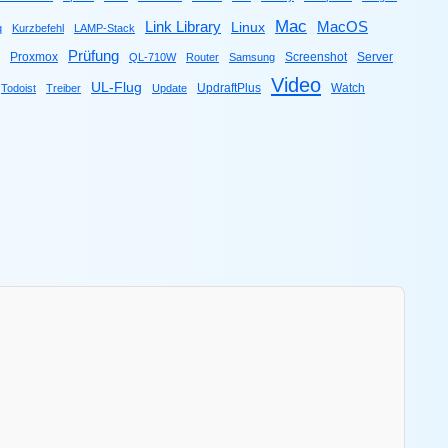
Mac
Link Library
MacOS
Linux
q
Kurzbefehl
LAMP-Stack
Prüfung
Proxmox
Screenshot
Server
QL-710W
Router
Samsung
Video
UL-Flug
UpdraftPlus
Watch
Todoist
Treiber
Update