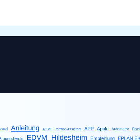
Anleitung
Apple
APP
loud
Automator
Bac
AOMEI Partition Assistant
EDVM_Hildesheim
Empfehlung
EPLAN Ele
raunschweig