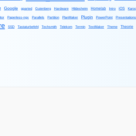
e
Google
Homelab
iOS
gparted
Gutenberg
Hardware
Hildesheim
Intro
Karo
Plugin
tor
Paperless-ngx
Parallels
Partition
PlanMaker
PowerPoint
Presentations
re
Theorie
SSD
Tastaturbefehl
Techsmith
Telekom
Termin
TextMaker
Theme