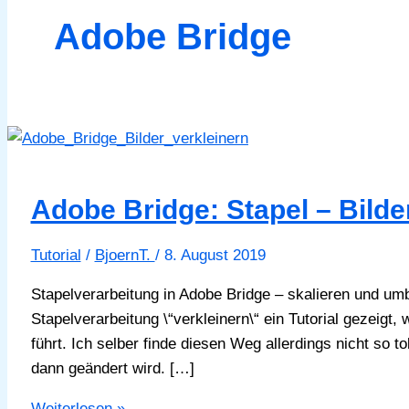
Adobe Bridge
Adobe Bridge: Stapel – Bild
Tutorial
/
BjoernT.
/
8. August 2019
Stapelverarbeitung in Adobe Bridge – skalieren und um
Stapelverarbeitung \“verkleinern\“ ein Tutorial gezei
führt. Ich selber finde diesen Weg allerdings nicht so t
dann geändert wird. […]
Adobe
Weiterlesen »