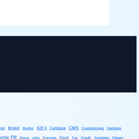
CMS
kup
Bristell
BZF II
Camtasia
Brother
Coppenbrügge
Dashlane
ctric P8
Excel
Epson
eSim
Evernote
Fax
Feedly
Festplatte
Fliegen