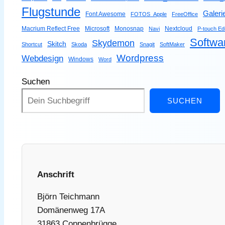
Flugstunde
Galeri
Font Awesome
FOTOS_Apple
FreeOffice
Macrium Reflect Free
Microsoft
Monosnap
Nextcloud
Navi
P-touch Edi
Softwa
Skydemon
Skitch
Shortcut
Skoda
Snagit
SoftMaker
Wordpress
Webdesign
Windows
Word
Suchen
SUCHEN
Anschrift
Björn Teichmann
Domänenweg 17A
31863 Coppenbrügge