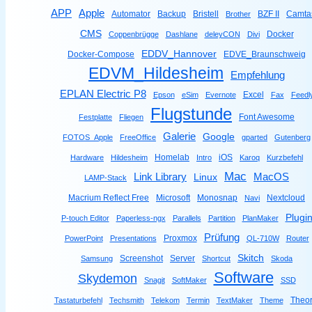
Apple
APP
Automator
Backup
Bristell
BZF II
Camta
Brother
CMS
Docker
Coppenbrügge
Dashlane
deleyCON
Divi
EDDV_Hannover
Docker-Compose
EDVE_Braunschweig
EDVM_Hildesheim
Empfehlung
EPLAN Electric P8
Excel
Epson
eSim
Evernote
Fax
Feedl
Flugstunde
Font Awesome
Festplatte
Fliegen
Galerie
Google
FOTOS_Apple
FreeOffice
gparted
Gutenberg
Homelab
iOS
Hardware
Hildesheim
Intro
Karoq
Kurzbefehl
Mac
Link Library
MacOS
Linux
LAMP-Stack
Macrium Reflect Free
Microsoft
Monosnap
Nextcloud
Navi
Plugi
P-touch Editor
Paperless-ngx
Parallels
Partition
PlanMaker
Prüfung
Proxmox
PowerPoint
Presentations
QL-710W
Router
Skitch
Screenshot
Server
Samsung
Shortcut
Skoda
Software
Skydemon
Snagit
SoftMaker
SSD
Theor
Tastaturbefehl
Techsmith
Telekom
Termin
TextMaker
Theme