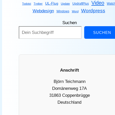
Video
UL-Flug
UpdraftPlus
Watc
Todoist
Treiber
Update
Wordpress
Webdesign
Windows
Word
Suchen
SUCHEN
Anschrift
Björn Teichmann
Domänenweg 17A
31863 Coppenbrügge
Deutschland