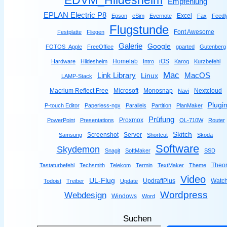
Empfehlung
EPLAN Electric P8
Excel
Epson
eSim
Evernote
Fax
Feedl
Flugstunde
Font Awesome
Festplatte
Fliegen
Galerie
Google
FOTOS_Apple
FreeOffice
gparted
Gutenberg
Homelab
iOS
Hardware
Hildesheim
Intro
Karoq
Kurzbefehl
Mac
Link Library
MacOS
Linux
LAMP-Stack
Macrium Reflect Free
Microsoft
Monosnap
Nextcloud
Navi
Plugi
P-touch Editor
Paperless-ngx
Parallels
Partition
PlanMaker
Prüfung
Proxmox
PowerPoint
Presentations
QL-710W
Router
Skitch
Screenshot
Server
Samsung
Shortcut
Skoda
Software
Skydemon
Snagit
SoftMaker
SSD
Theor
Tastaturbefehl
Techsmith
Telekom
Termin
TextMaker
Theme
Video
UL-Flug
UpdraftPlus
Watc
Todoist
Treiber
Update
Wordpress
Webdesign
Windows
Word
Suchen