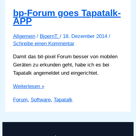
bp-Forum goes Tapatalk-
APP
Allgemein
/
BjoernT.
/
18. Dezember 2014
/
Schreibe einen Kommentar
Damit das bit-pixel Forum besser von mobilen
Geräten zu erkunden geht, habe ich es bei
Tapatalk angemeldet und eingerichtet.
bp-
Weiterlesen »
Forum
Forum
,
Software
,
Tapatalk
goes
Tapatalk-
APP