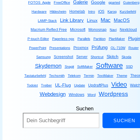
Galerie
Google
FOTOS_Apple
FreeOffice
gparted
Gutenberg
Homelab
iOS
Hardware
Hildesheim
Intro
Karoq
Kurzbefehl
Mac
Link Library
MacOS
Linux
LAMP-Stack
Macrium Reflect Free
Microsoft
Monosnap
Nextcloud
Navi
Plugi
P-touch Editor
Paperless-ngx
Parallels
Partition
PlanMaker
Prüfung
Proxmox
PowerPoint
Presentations
QL-710W
Router
Skitch
Screenshot
Server
Samsung
Shortcut
Skoda
Software
Skydemon
Snagit
SoftMaker
SSD
Theor
Tastaturbefehl
Techsmith
Telekom
Termin
TextMaker
Theme
Video
UL-Flug
UpdraftPlus
Watc
Todoist
Treiber
Update
Wordpress
Webdesign
Windows
Word
Suchen
SUCHEN